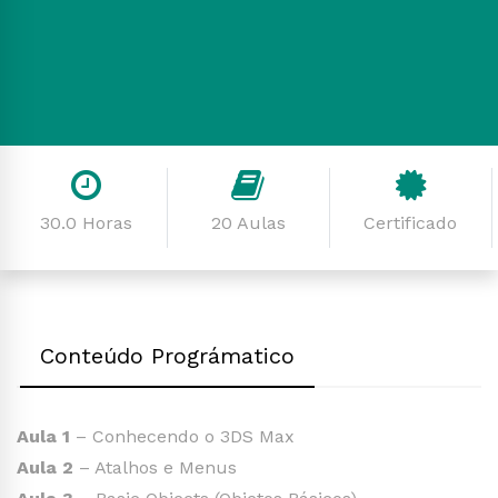
30.0 Horas
20 Aulas
Certificado
Conteúdo Prográmatico
Aula 1
– Conhecendo o 3DS Max
Aula 2
– Atalhos e Menus