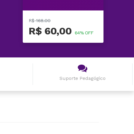
R$
168.00
R$ 60,00
64% OFF
Suporte Pedagógico