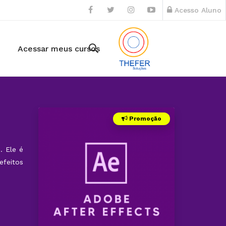
Acesso Aluno
Acessar meus cursos
Promoção
. Ele é
efeitos