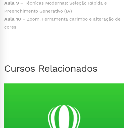
Aula 9
– Técnicas Modernas: Seleção Rápida e
Preenchimento Generativo (IA)
Aula 10
– Zoom, Ferramenta carimbo e alteração de
cores
Cursos Relacionados