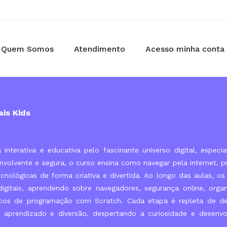
Quem Somos
Atendimento
Acesso minha conta
ais Kids
interativa e educativa pelo fascinante universo digital, especi
olvente e segura, o curso ensina como navegar pela internet, p
cnológicas de forma criativa e divertida. Ao longo das aulas, os
igitais, aprendendo sobre navegadores, segurança online, orga
ásicos de programação com Scratch. Cada etapa é repleta de de
em aprendizado e diversão, despertando a curiosidade e desenv