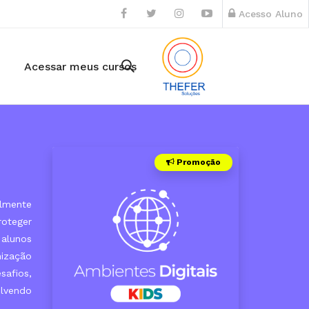
Acesso Aluno
Acessar meus cursos
Promoção
almente
roteger
 alunos
nização
safios,
olvendo