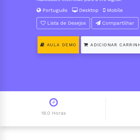
Português
Desktop
Mobile
Lista de Desejos
Compartilhar
AULA DEMO
ADICIONAR CARRIN
18.0 Horas