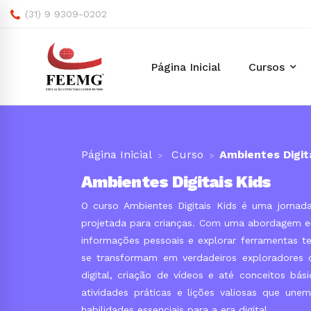
(31) 9 9309-0202
Página Inicial
Cursos
Página Inicial
Curso
Ambientes Digit
Ambientes Digitais Kids
O curso Ambientes Digitais Kids é uma jornada 
projetada para crianças. Com uma abordagem env
informações pessoais e explorar ferramentas te
se transformam em verdadeiros exploradores d
digital, criação de vídeos e até conceitos b
atividades práticas e lições valiosas que un
habilidades essenciais para a era digital.