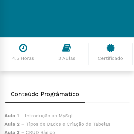
4.5 Horas
3 Aulas
Certificado
Conteúdo Prográmatico
Aula 1
– Introdução ao MySql
Aula 2
– Tipos de Dados e Criação de Tabelas
Aula 3
– CRUD Básico