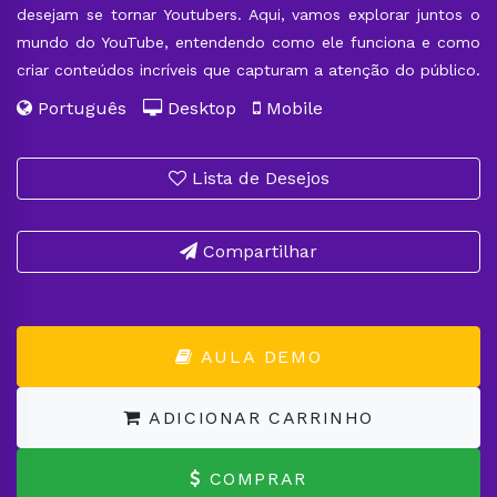
desejam se tornar Youtubers. Aqui, vamos explorar juntos o
mundo do YouTube, entendendo como ele funciona e como
criar conteúdos incríveis que capturam a atenção do público.
Português
Desktop
Mobile
Lista de Desejos
Compartilhar
AULA DEMO
ADICIONAR CARRINHO
COMPRAR