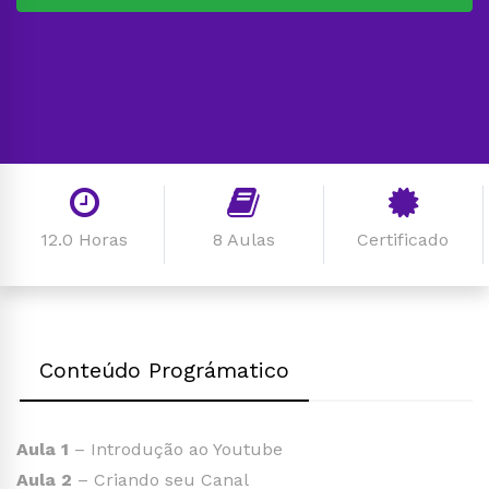
12.0 Horas
8 Aulas
Certificado
Conteúdo Prográmatico
Aula 1
– Introdução ao Youtube
Aula 2
– Criando seu Canal