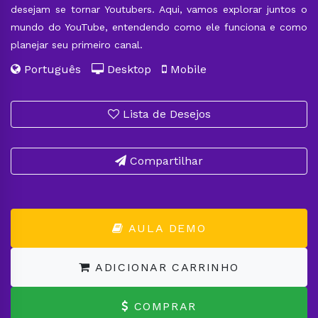
desejam se tornar Youtubers. Aqui, vamos explorar juntos o
mundo do YouTube, entendendo como ele funciona e como
planejar seu primeiro canal.
Português
Desktop
Mobile
Lista de Desejos
Compartilhar
AULA DEMO
ADICIONAR CARRINHO
COMPRAR