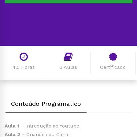
4.5 Horas
3 Aulas
Certificado
Conteúdo Prográmatico
Aula 1
– Introdução ao Youtube
Aula 2
– Criando seu Canal