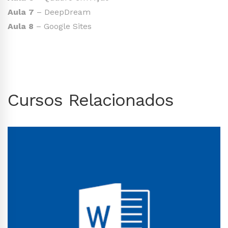
Aula 7
– DeepDream
Aula 8
– Google Sites
Cursos Relacionados