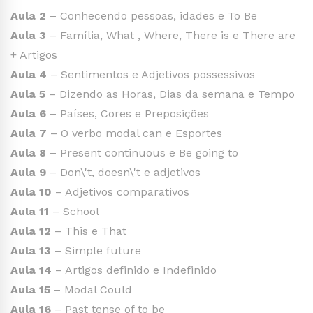
Aula 2
– Conhecendo pessoas, idades e To Be
Aula 3
– Família, What , Where, There is e There are
+ Artigos
Aula 4
– Sentimentos e Adjetivos possessivos
Aula 5
– Dizendo as Horas, Dias da semana e Tempo
Aula 6
– Países, Cores e Preposições
Aula 7
– O verbo modal can e Esportes
Aula 8
– Present continuous e Be going to
Aula 9
– Don\'t, doesn\'t e adjetivos
Aula 10
– Adjetivos comparativos
Aula 11
– School
Aula 12
– This e That
Aula 13
– Simple future
Aula 14
– Artigos definido e Indefinido
Aula 15
– Modal Could
Aula 16
– Past tense of to be