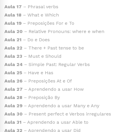
Aula 17
– Phrasal verbs
Aula 18
– What e Which
Aula 19
– Preposições For e To
Aula 20
– Relative Pronouns: where e when
Aula 21
– Do e Does
Aula 22
– There + Past tense to be
Aula 23
– Must e Should
Aula 24
– Simple Past: Regular Verbs
Aula 25
– Have e Has
Aula 26
– Preposições At e Of
Aula 27
– Aprendendo a usar How
Aula 28
– Preposição By
Aula 29
– Aprendendo a usar Many e Any
Aula 30
– Present perfect e Verbos irregulares
Aula 31
– Aprendendo a usar Able to
Aula 32
– Aprendendo a usar Did