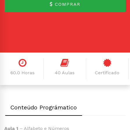
COMPRAR
60.0 Horas
40 Aulas
Certificado
Conteúdo Prográmatico
Aula 1
– Alfabeto e Números