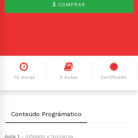
COMPRAR
7.5 Horas
5 Aulas
Certificado
Conteúdo Prográmatico
Aula 1
– Alfabeto e Números