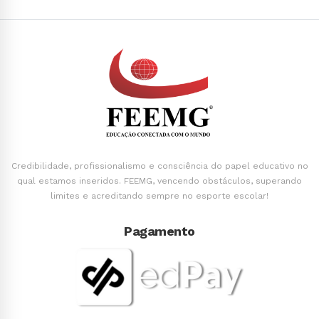
Credibilidade, profissionalismo e consciência do papel educativo no
qual estamos inseridos. FEEMG, vencendo obstáculos, superando
limites e acreditando sempre no esporte escolar!
Pagamento