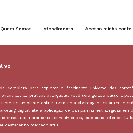
Quem Somos
Atendimento
Acesso minha conta
al V2
da completa para explorar o fascinante universo das estrat
mentais até as práticas avançadas, você será guiado passo a pas
iente no ambiente online. Com uma abordagem dinâmica e prá
rketing digital até a aplicação de campanhas estratégicas em d
que busca aprimorar seus conhecimentos, este curso oferece tud
 se destacar no mercado atual.