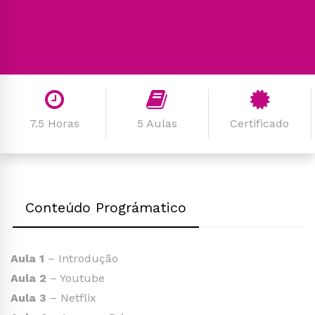
7.5 Horas
5 Aulas
Certificado
Conteúdo Prográmatico
Aula 1
– Introdução
Aula 2
– Youtube
Aula 3
– Netflix