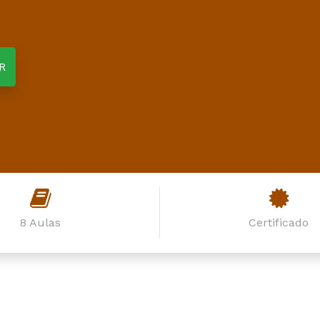
R
8 Aulas
Certificado