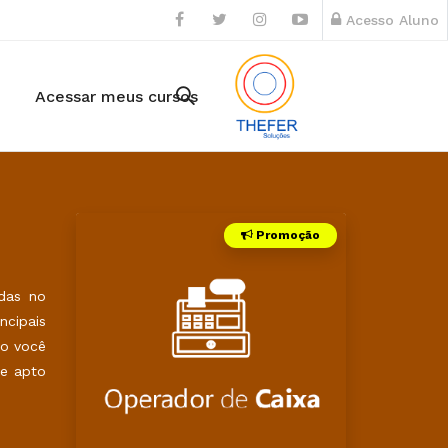
Acesso Aluno
Acessar meus cursos
Promoção
adas no
ncipais
so você
 e apto