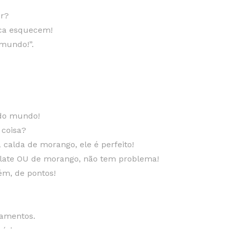
r?
ca esquecem!
 mundo!”.
 do mundo!
 coisa?
 calda de morango, ele é perfeito!
olate OU de morango, não tem problema!
ém, de pontos!
ramentos.