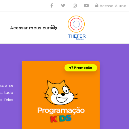
Acesso Aluno
Acessar meus cursos
Promoção
para se
ta tudo
s feias