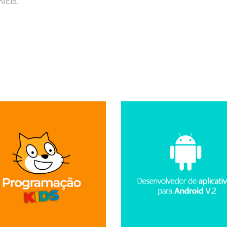
ício.