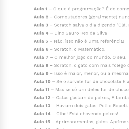
Aula 1
– O que é programação? É de come
Aula 2
– Computadores (geralmente) nun
Aula 3
– Scratch salva o dia dizendo "Olá,
Aula 4
– Dino Sauro Rex da Silva
Aula 5
– Não, isso não é uma referência!
Aula 6
– Scratch, o Matemático.
Aula 7
– O melhor jogo do mundo. O seu.
Aula 8
– Scratch, o gato com mais fôlego
Aula 9
– Isso é maior, menor, ou a mesma
Aula 10
– Se o sorvete for de chocolate E a
Aula 11
– Mas se só um deles for de choc
Aula 12
– Gatos gostam de peixes, E tamb
Aula 13
– Haviam dois gatos, Peti e Repeti.
Aula 14
– Olhe! Está chovendo peixes!
Aula 15
– Aprimoramentos, gatos. Aprimo