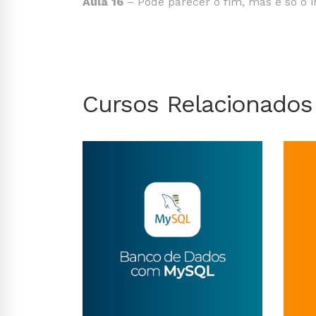
Aula 16
– Pode parecer o fim, mas é só o in
Cursos Relacionados