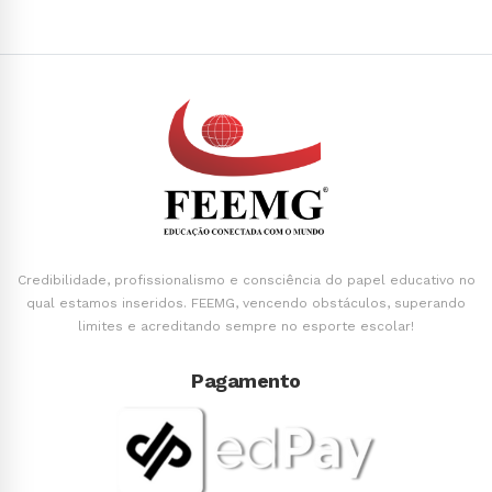
Credibilidade, profissionalismo e consciência do papel educativo no
qual estamos inseridos. FEEMG, vencendo obstáculos, superando
limites e acreditando sempre no esporte escolar!
Pagamento