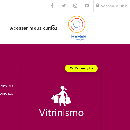
Acesso Aluno
Acessar meus cursos
Promoção
 com os
osição,