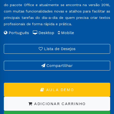
do pacote Office e atualmente se encontra na versão 2016,
com muitas funcionalidades novas e atalhos para facilitar as
principais tarefas do dia-a-dia de quem precisa criar textos
profissionais de forma rápida e prática.
Português
Desktop
Mobile
Lista de Desejos
Compartilhar
AULA DEMO
ADICIONAR CARRINHO