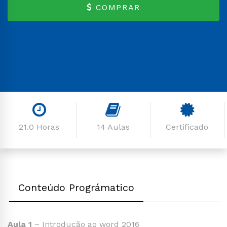
COMPRAR
21.0 Horas
14 Aulas
Certificado
Conteúdo Prográmatico
Aula 1
– Introdução ao word 2016