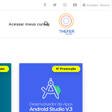
Acesso Aluno
Acessar meus cursos
ção
Promoção