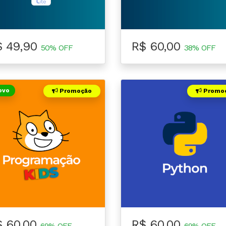
$ 49,90
R$ 60,00
50% OFF
38% OFF
ovo
Promoção
Promo
$ 60,00
R$ 60,00
69% OFF
69% OFF