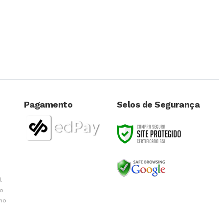
Pagamento
Selos de Segurança
l
do
 no