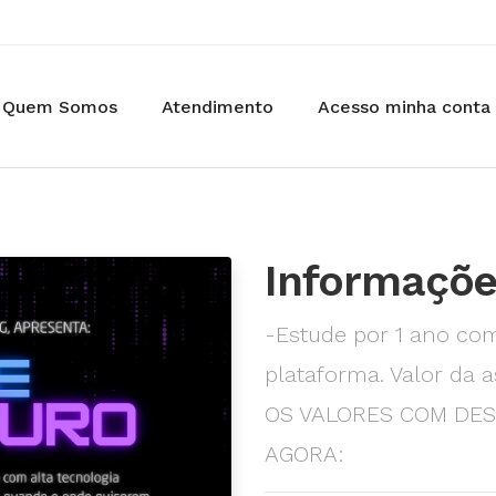
Quem Somos
Atendimento
Acesso minha conta
Informaçõe
-Estude por 1 ano co
plataforma. Valor da a
OS VALORES COM DE
AGORA: