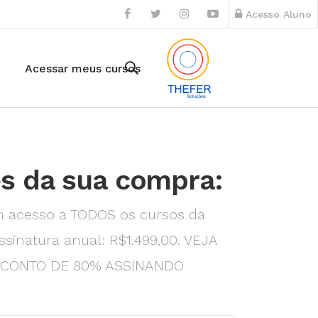
Acesso Aluno
Acessar meus cursos
s da sua compra:
m acesso a TODOS os cursos da
ssinatura anual: R$1.499,00. VEJA
SCONTO DE 80% ASSINANDO