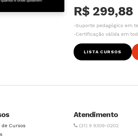
R$ 299,88
-Suporte pedagógico em t
-Certificação válida em tod
LISTA CURSOS
sos
Atendimento
 de Cursos
(31) 9 9309-0202
s