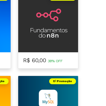
R$ 60,00
38% OFF
ção
Promoção