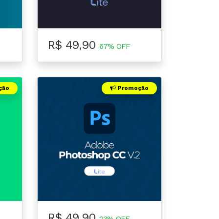
R$ 49,90
67% OFF
ção
Promoção
R$ 49,90
23% OFF