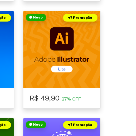
Novo
ção
Promoção
R$ 49,90
27% OFF
Novo
ção
Promoção