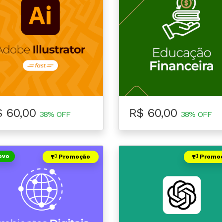
$ 60,00
R$ 60,00
38% OFF
38% OFF
ovo
Promoção
Promo