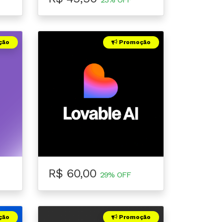
ção
Promoção
R$ 60,00
29% OFF
ção
Promoção