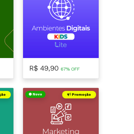
R$ 49,90
67% OFF
Novo
ção
Promoção