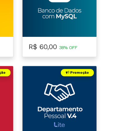
R$ 60,00
38% OFF
ção
Promoção